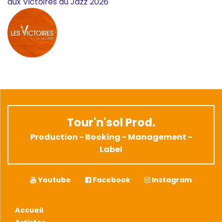
aux Victoires du Jazz 2026
Tour'n'sol Prod.
Production - Booking - Management -
Label
Youtube
Facebook
Instagram
Accueil