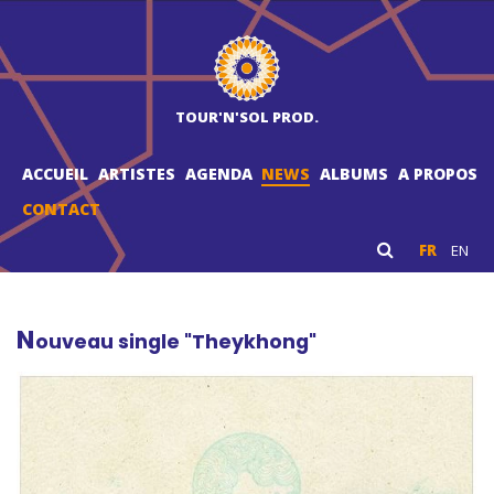
TOUR'N'SOL PROD.
ACCUEIL
ARTISTES
AGENDA
NEWS
ALBUMS
A PROPOS
CONTACT
FR
EN
N
ouveau single "Theykhong"