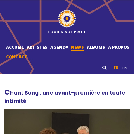
TOUR'N'SOL PROD.
ACCUEIL
ARTISTES
AGENDA
NEWS
ALBUMS
A PROPOS
CONTACT
FR
EN
C
hant Song : une avant-première en toute
intimité